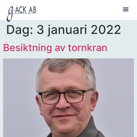
TEKNI
G-WEB
Dag:
3 januari 2022
Besiktning av tornkran