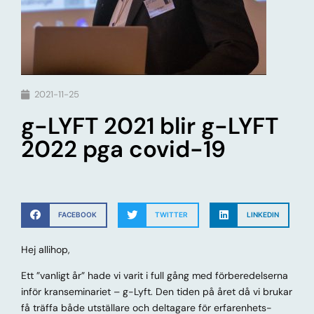
2021-11-25
g-LYFT 2021 blir g-LYFT
2022 pga covid-19
FACEBOOK
TWITTER
LINKEDIN
Hej allihop,
Ett ”vanligt år” hade vi varit i full gång med förberedelserna
inför kranseminariet – g-Lyft. Den tiden på året då vi brukar
få träffa både utställare och deltagare för erfarenhets-