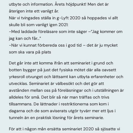
utbyte och information. Årets höjdpunkt! Men det är
återigen inte ett vanligt år.
När vi tvingades ställa in g-Lyft 2020 så hoppades vi allt
skulle bli som vanligt igen 2021:
-Med laddade föreläsare som inte säger –”Jag kommer om
jag kan och får…”
-När vi kunnat förbereda oss i god tid – det är ju mycket
som ska vara på plats
Det går inte att komma ifrån att seminariet i grund och
botten bygger på just det fysiska mötet där alla oavsett
yrkesroll otvunget och lättsamt kan utbyta erfarenheter och
utvecklas. Seminariet är välbesökt och det gör att
avstånden mellan oss på föreläsningar och i utställningen är
alldeles för små. Det blir så när man träffas och trivs
tillsammans. De lättnader i restriktionerna som kom i
dagarna och de som aviserats utgör tyvärr mer ett ljus i
tunneln än en praktisk lösning för årets seminarie.
För att i någon mån ersätta seminariet 2020 så sjösatte vi