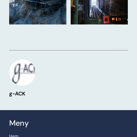
g-ACK
Meny
Hem