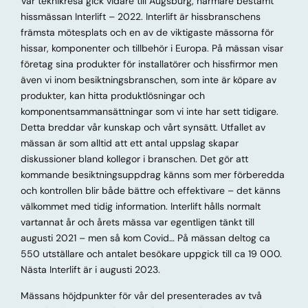
Vår teknikresa gick vidare till Augsburg, närmare bestämt
hissmässan Interlift – 2022. Interlift är hissbranschens
främsta mötesplats och en av de viktigaste mässorna för
hissar, komponenter och tillbehör i Europa. På mässan visar
företag sina produkter för installatörer och hissfirmor men
även vi inom besiktningsbranschen, som inte är köpare av
produkter, kan hitta produktlösningar och
komponentsammansättningar som vi inte har sett tidigare.
Detta breddar vår kunskap och vårt synsätt. Utfallet av
mässan är som alltid att ett antal uppslag skapar
diskussioner bland kollegor i branschen. Det gör att
kommande besiktningsuppdrag känns som mer förberedda
och kontrollen blir både bättre och effektivare – det känns
välkommet med tidig information. Interlift hålls normalt
vartannat år och årets mässa var egentligen tänkt till
augusti 2021 – men så kom Covid… På mässan deltog ca
550 utställare och antalet besökare uppgick till ca 19 000.
Nästa Interlift är i augusti 2023.
Mässans höjdpunkter för vår del presenterades av två