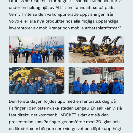
I april 2019 reste hela företaget till Bauma i München där vi
under en heldag njöt av ALLT som fanns att se på plats.
Vem vill inte se den välkomponerade uppvisningen från
Volvo eller alla nya produkter hos alla möjliga upptänkliga
leverantörer av mobilkranar och mobila arbetsplattformar?
Den första dagen följdes upp med en fantastisk dag på
Palfinger i den österrikiska staden Lengau. En sak kan vi slå
fast direkt, det kommer bli MYCKET svårt att slå den
presentation som Palfinger genomförde med 3D-glas och
en filmduk som började nere vid golvet och löpte upp högt