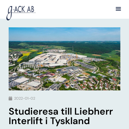
TEKNI
G-WEB
2022-01-02
Studieresa till Liebherr
Interlift i Tyskland