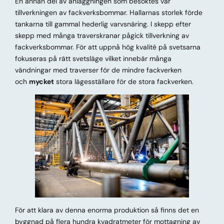
En annan del av anläggningen som besöktes var
tillverkningen av fackverksbommar. Hallarnas storlek förde
tankarna till gammal hederlig varvsnäring. I skepp efter
skepp med många traverskranar pågick tillverkning av
fackverksbommar. För att uppnå hög kvalité på svetsarna
fokuseras på rätt svetsläge vilket innebär många
vändningar med traverser för de mindre fackverken
och
mycket
stora lägesställare för de stora fackverken.
För att klara av denna enorma produktion så finns det en
byggnad på flera hundra kvadratmeter för mottagning av